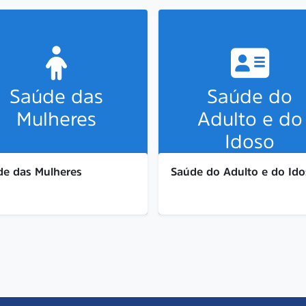
Saúde das
Saúde do
Mulheres
Adulto e do
Idoso
de das Mulheres
Saúde do Adulto e do Id
um conjunto de informações
A saúde do adulto e do idoso
nciais para o monitoramento
envolve a promoção do bem-e
líticas públicas voltadas à
físico, mental e social, com foc
oção, prevenção e assistência
prevenção, diagnóstico precoc
úde de mulheres durante o
controle de doenças crônicas,
 gravídico-puerperal.
hipertensão e diabetes.