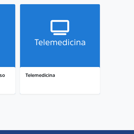
Telemedicina
oso
Telemedicina
Acompanhe os indicadores de
star
telemedicina, monitorando o
o na
acesso, a utilização e o impacto das
e e
consultas e atendimentos remotos
 como
na ampliação da assistência à
saúde.