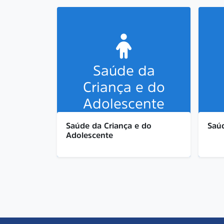
Saúde da
Criança e do
Adolescente
Saúde da Criança e do
Saú
Adolescente
São um conjunto de informações
São 
essenciais para o monitoramento
esse
de políticas públicas voltadas à
de po
promoção, prevenção e assistência
prom
à saúde de crianças nos primeiros
à sa
anos de vida.
ciclo